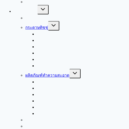
Kleenex
Toggle
สินค้าของเรา
child
menu
บรรจุภัณฑ์
Toggle
กระดาษทิชชู่
child
menu
กระดาษชำระ
กระดาษเช็ดปาก
กระดาษเช็ดมือ
กระดาษเช็ดหน้า
กระดาษอเนกประสงค์
กระดาษเช็ดอุตสาหกรรม
Toggle
ผลิตภัณฑ์ทำความสะอาด
child
menu
ผลิตภัณฑ์ดูแลพื้นผิว
ผลิตภัณฑ์งานซักล้าง
ผลิตภัณฑ์ดูแลผิวมือ
ผลิตภัณฑ์ดูแลผ้า
ผลิตภัณฑ์ดูแลผิวกาย
ผลิตภัณฑ์ดูแลเส้นผม
ถุงขยะ
กรวยน้ำดื่ม