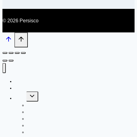
© 2026 Persisco
เกี่ยวกับเรา
บทความ
Toggle
Brand
child
menu
Livi
CAS PRO
RiverPRO
Kimsoft
Scott