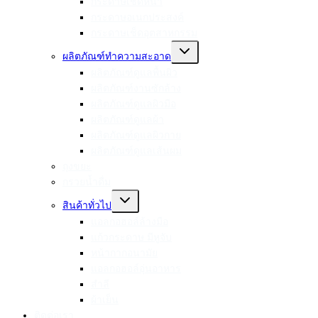
กระดาษเช็ดหน้า
กระดาษอเนกประสงค์
กระดาษเช็ดอุตสาหกรรม
Toggle
ผลิตภัณฑ์ทำความสะอาด
child
menu
ผลิตภัณฑ์ดูแลพื้นผิว
ผลิตภัณฑ์งานซักล้าง
ผลิตภัณฑ์ดูแลผิวมือ
ผลิตภัณฑ์ดูแลผ้า
ผลิตภัณฑ์ดูแลผิวกาย
ผลิตภัณฑ์ดูแลเส้นผม
ถุงขยะ
กรวยน้ำดื่ม
Toggle
สินค้าทั่วไป
child
menu
แอลกอฮอล์ล้างมือ
แก้วกระดาษ มีหูจับ
หน้ากากอนามัย
แอลกอฮอล์อุ่นอาหาร
สำลี
ผ้าเย็น
ติดต่อเรา