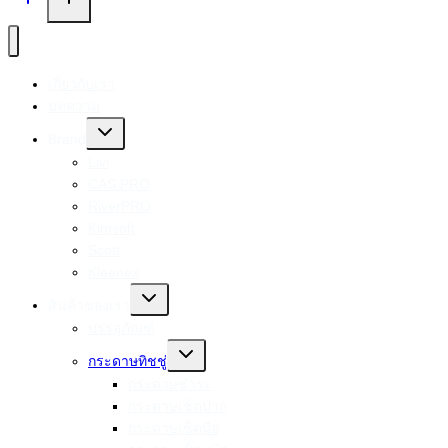
เกี่ยวกับเรา
บทความ
Toggle
Brand
child
menu
Livi
CAS PRO
RiverPRO
Kimsoft
Scott
Kleenex
Toggle
สินค้าของเรา
child
menu
บรรจุภัณฑ์
Toggle
กระดาษทิชชู่
child
menu
กระดาษชำระ
กระดาษเช็ดปาก
กระดาษเช็ดมือ