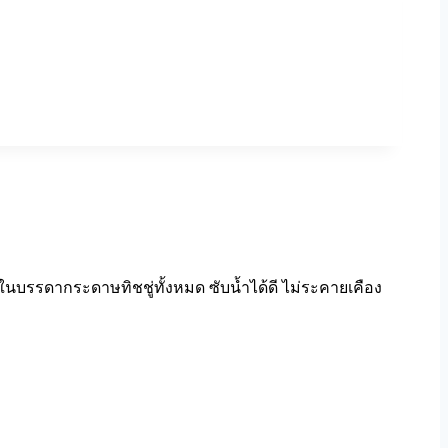
ุดในบรรดากระดาษทิชชู่ทั้งหมด ซับน้ำได้ดี ไม่ระคายเคือง