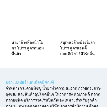
น้ำยาล้างห้องน้ำโม
สบู่เหลวล้างมือเวียล่า
ซา โปรฯ สูตรถนอม
โปรฯ สูตรแอนตี้
พื้นผิว
แบคทีเรีย ไร้สีไร้กลิ่น
บจก. เปเปอร์ แอนด์ เคมีภัณฑ์
จำหน่ายกระดาษทิชชู น้ำยาทำความสะอาด กรวยกระดาษ
ถุงขยะ และสินค้าอุปโภคอื่นๆ ในราคาส่ง คุณภาพดี หลาก
หลายชนิด บริการรวดเร็วเป็นกันเอง เหมาะสำหรับลูกค้า
ทุกประเภท บุคคลธรรมดา บริษัท อาคารสำนักงาน ตึกสูง