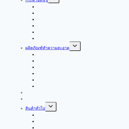
กระดาษทิชชู่
child
menu
กระดาษชำระ
กระดาษเช็ดปาก
กระดาษเช็ดมือ
กระดาษเช็ดหน้า
กระดาษอเนกประสงค์
กระดาษเช็ดอุตสาหกรรม
Toggle
ผลิตภัณฑ์ทำความสะอาด
child
menu
ผลิตภัณฑ์ดูแลพื้นผิว
ผลิตภัณฑ์งานซักล้าง
ผลิตภัณฑ์ดูแลผิวมือ
ผลิตภัณฑ์ดูแลผ้า
ผลิตภัณฑ์ดูแลผิวกาย
ผลิตภัณฑ์ดูแลเส้นผม
ถุงขยะ
กรวยน้ำดื่ม
Toggle
สินค้าทั่วไป
child
menu
แอลกอฮอล์ล้างมือ
แก้วกระดาษ มีหูจับ
หน้ากากอนามัย