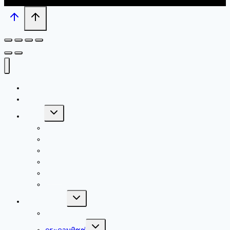
เกี่ยวกับเรา
บทความ
Toggle
Brand
child
menu
Livi
CAS PRO
RiverPRO
Kimsoft
Scott
Kleenex
Toggle
สินค้าของเรา
child
menu
บรรจุภัณฑ์
Toggle