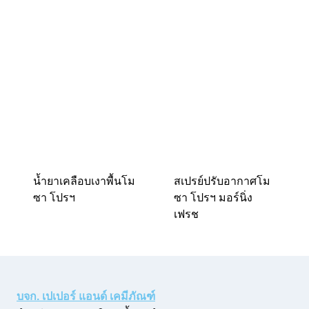
น้ำยาเคลือบเงาพื้นโม
สเปรย์ปรับอากาศโม
ซา โปรฯ
ซา โปรฯ มอร์นิ่ง
เฟรช
บจก. เปเปอร์ แอนด์ เคมีภัณฑ์