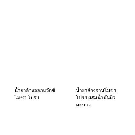
น้ำยาล้างลอกแว๊กซ์
น้ำยาล้างจานโมซา
โมซา โปรฯ
โปรฯ ผสมน้ำมันผิว
มะนาว