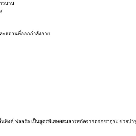
ยาวนาน
ัส
เเละสถานที่ออกกำลังกาย
กลิ่นพิงค์ ฟลอรัล เป็นสูตรพิเศษผสมสารสกัดจากดอกซากุระ ช่วยบำรุงแ