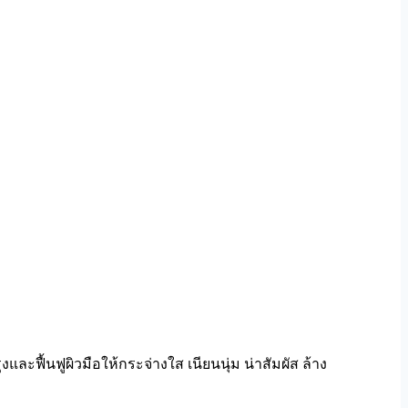
ละฟื้นฟูผิวมือให้กระจ่างใส เนียนนุ่ม น่าสัมผัส ล้าง