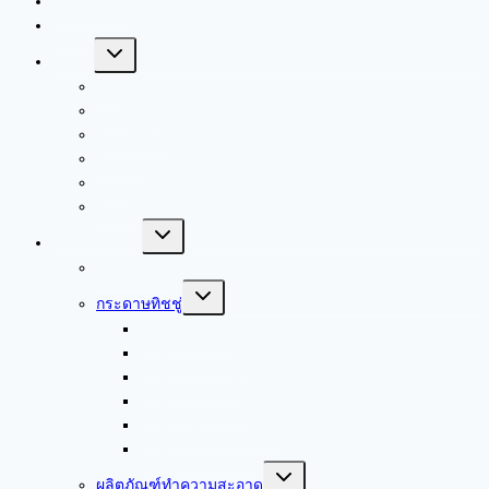
เกี่ยวกับเรา
บทความ
Toggle
Brand
child
menu
Livi
CAS PRO
RiverPRO
Kimsoft
Scott
Kleenex
Toggle
สินค้าของเรา
child
menu
บรรจุภัณฑ์
Toggle
กระดาษทิชชู่
child
menu
กระดาษชำระ
กระดาษเช็ดปาก
กระดาษเช็ดมือ
กระดาษเช็ดหน้า
กระดาษอเนกประสงค์
กระดาษเช็ดอุตสาหกรรม
Toggle
ผลิตภัณฑ์ทำความสะอาด
child