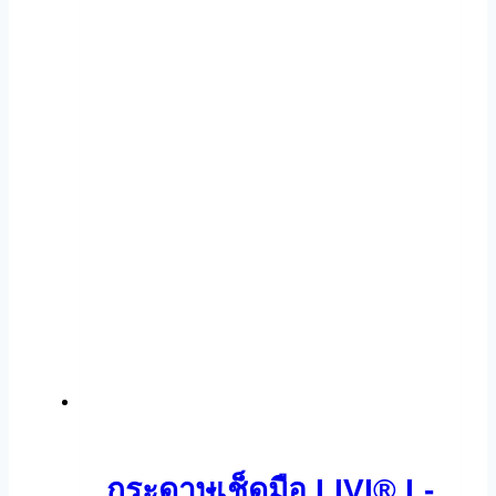
กระดาษเช็ดมือ LIVI® L-