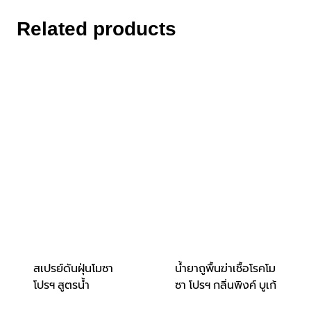
Related products
สเปรย์ดันฝุ่นโมซา
น้ำยาถูพื้นฆ่าเชื้อโรคโม
โปรฯ สูตรน้ำ
ซา โปรฯ กลิ่นพิงค์ บูเก้