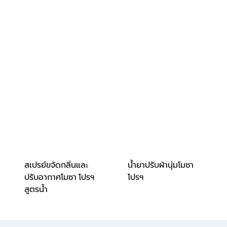
สเปรย์ขจัดกลิ่นและ
น้ำยาปรับผ้านุ่มโมซา
ปรับอากาศโมซา โปรฯ
โปรฯ
สูตรน้ำ