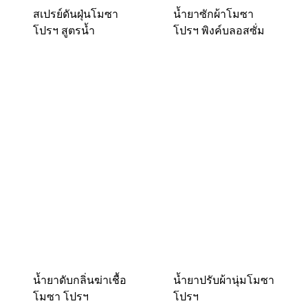
สเปรย์ดันฝุ่นโมซา
น้ำยาซักผ้าโมซา
โปรฯ สูตรน้ำ
โปรฯ พิงค์บลอสซั่ม
น้ำยาดับกลิ่นฆ่าเชื้อ
น้ำยาปรับผ้านุ่มโมซา
โมซา โปรฯ
โปรฯ