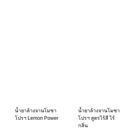
น้ำยาล้างจานโมซา
น้ำยาล้างจานโมซา
โปรฯ Lemon Power
โปรฯ สูตรไร้สี ไร้
กลิ่น