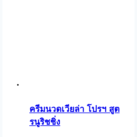
ครีมนวดเวียล่า โปรฯ สูต
รนูริชชิ่ง