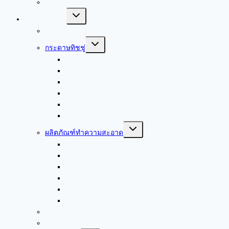
Kleenex
Toggle
สินค้าของเรา
child
menu
บรรจุภัณฑ์
Toggle
กระดาษทิชชู่
child
menu
กระดาษชำระ
กระดาษเช็ดปาก
กระดาษเช็ดมือ
กระดาษเช็ดหน้า
กระดาษอเนกประสงค์
กระดาษเช็ดอุตสาหกรรม
Toggle
ผลิตภัณฑ์ทำความสะอาด
child
menu
ผลิตภัณฑ์ดูแลพื้นผิว
ผลิตภัณฑ์งานซักล้าง
ผลิตภัณฑ์ดูแลผิวมือ
ผลิตภัณฑ์ดูแลผ้า
ผลิตภัณฑ์ดูแลผิวกาย
ผลิตภัณฑ์ดูแลเส้นผม
ถุงขยะ
กรวยน้ำดื่ม