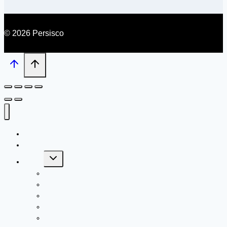
© 2026 Persisco
เกี่ยวกับเรา
บทความ
Toggle
Brand
child
menu
Livi
CAS PRO
RiverPRO
Kimsoft
Scott